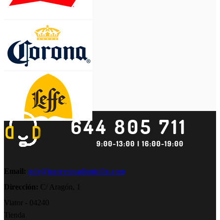
Email:
info@tucervezaadomicilio.com
Dirección:
C/ Aragón, 1
Viator - 04240
Tienda