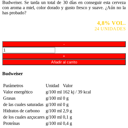
Budweiser. Se tarda un total de 30 días en conseguir esta cerveza
con aroma a miel, color dorado y gusto fresco y suave. ¿Aún no la
has probado?
4,8% VOL.
GRADUACIÓN:
PACK:
24 UNIDADES
BOTELLA:
33 CL.
Budweiser
1/3
cantidad
Añadir al carrito
Budweiser
Parámetros
Unidad
Valor
Valor energético
g/100 ml
162 kj / 39 kcal
Grasas
g/100 ml
0 g
de las cuales saturadas
g/100 ml
0 g
Hidratos de carbono
g/100 ml
2,9 g
de los cuales azçucares
g/100 ml
0,1 g
Proteínas
g/100 ml
0,4 g