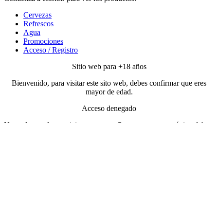
Cervezas
Refrescos
Agua
Promociones
Acceso / Registro
Sitio web para +18 años
Bienvenido, para visitar este sito web, debes confirmar que eres
mayor de edad.
Acceso denegado
No podemos dar servicio a menores. Para entrar a esta página debes
ser mayor de edad.
Tengo 18 años o más
Soy menor de 18 años