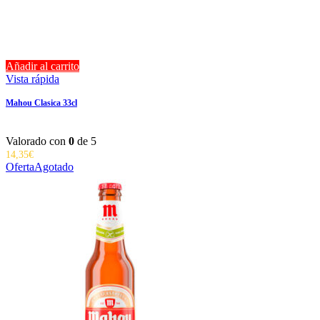
Añadir al carrito
Vista rápida
Mahou Clasica 33cl
Valorado con
0
de 5
14,35
€
Oferta
Agotado