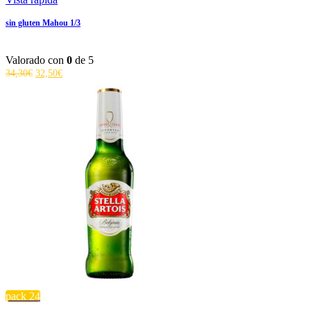
sin gluten Mahou 1/3
Valorado con
0
de 5
El
El
34,30
€
32,50
€
precio
precio
original
actual
era:
es:
34,30€.
32,50€.
pack 24