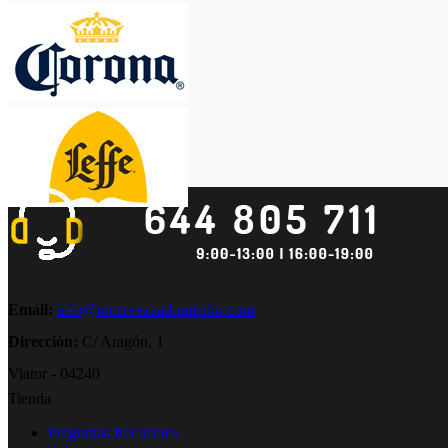
Email:
info@tucervezaadomicilio.com
Dirección:
C/ Aragón, 1
Viator - 04240
Tienda
Preguntas frecuentes