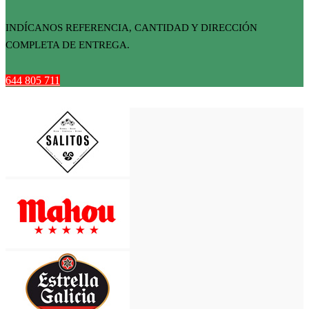
INDÍCANOS REFERENCIA, CANTIDAD Y DIRECCIÓN
COMPLETA DE ENTREGA.
644 805 711