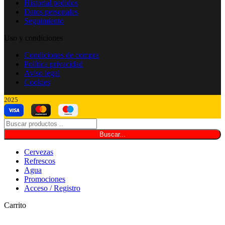
Historial pedidos
Datos personales
Seguimiento
Uso y condiciones
Condiciones de compra
Política privacidad
Aviso legal
Cookies
2025
Buscar...
Cervezas
Refrescos
Agua
Promociones
Acceso / Registro
Carrito
CERRAR