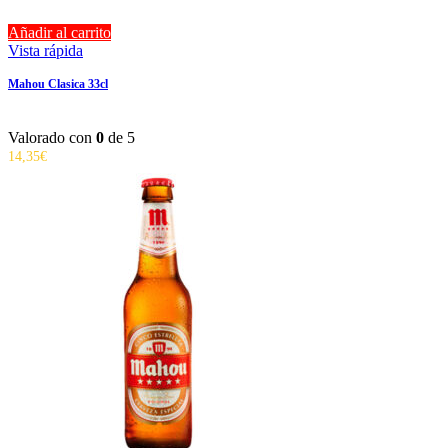
Añadir al carrito
Vista rápida
Mahou Clasica 33cl
Valorado con
0
de 5
14,35
€